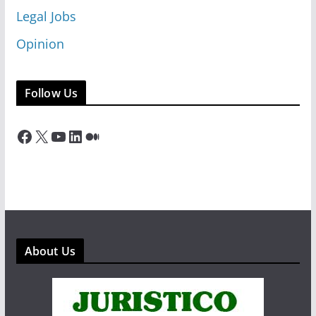
Legal Jobs
Opinion
Follow Us
Facebook
X
YouTube
LinkedIn
Medium
About Us