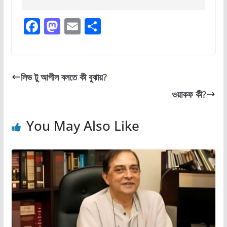
F
M
E
S
a
a
m
h
c
st
ai
ar
e
o
l
e
লিভ টু আপীল বলতে কী বুঝায়?
b
d
ওয়াকফ কী?
o
o
o
n
You May Also Like
k