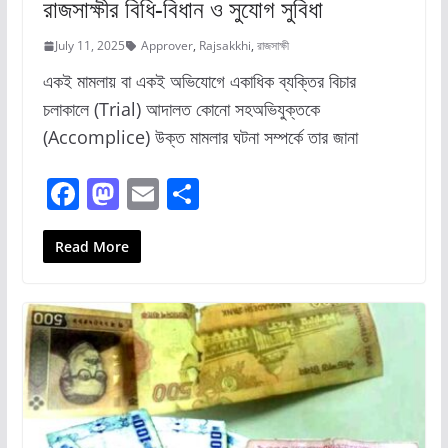
রাজসাক্ষীর বিধি-বিধান ও সুযোগ সুবিধা
July 11, 2025
Approver
,
Rajsakkhi
,
রাজসাক্ষী
একই মামলায় বা একই অভিযোগে একাধিক ব্যক্তির বিচার
চলাকালে (Trial) আদালত কোনো সহঅভিযুক্তকে
(Accomplice) উক্ত মামলার ঘটনা সম্পর্কে তার জানা
F
M
E
S
a
a
m
h
c
st
ai
ar
Read More
e
o
l
e
b
d
o
o
o
n
k