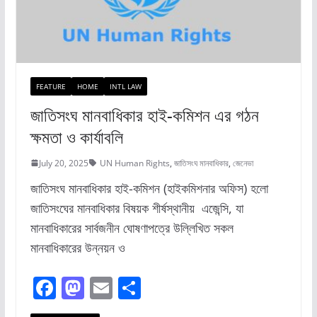
FEATURE
HOME
INTL LAW
জাতিসংঘ মানবাধিকার হাই-কমিশন এর গঠন
ক্ষমতা ও কার্যাবলি
July 20, 2025
UN Human Rights
,
জাতিসংঘ মানবাধিকার
,
জেনেভা
জাতিসংঘ মানবাধিকার হাই-কমিশন (হাইকমিশনার অফিস) হলো
জাতিসংঘের মানবাধিকার বিষয়ক শীর্ষস্থানীয় এজেন্সি, যা
মানবাধিকারের সার্বজনীন ঘোষণাপত্রে উল্লিখিত সকল
মানবাধিকারের উন্নয়ন ও
F
M
E
S
a
a
m
h