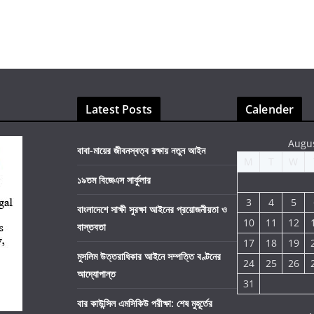
Latest Posts
Calender
Augu
বাবা-মায়ের জীবনস্বত্ব রক্ষায় নতুন আইন
M
T
W
১৯তম বিজেএস সার্কুলার
3
4
5
বাংলাদেশে সাক্ষী সুরক্ষা আইনের প্রয়োজনীয়তা ও
10
11
12
বাস্তবতা
17
18
19
মুসলিম উত্তরাধিকার আইনে সম্পত্তি বণ্টনের
24
25
26
আদ্যোপান্ত
31
বার কাউন্সিল এমসিকিউ পরীক্ষা: শেষ মুহূর্তের