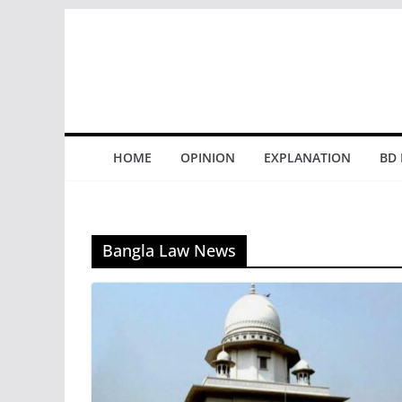
Skip
to
content
HOME
OPINION
EXPLANATION
BD
Bangla Law News