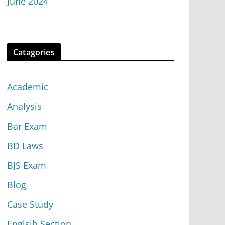
June 2024
Catagories
Academic
Analysis
Bar Exam
BD Laws
BJS Exam
Blog
Case Study
Englsih Section