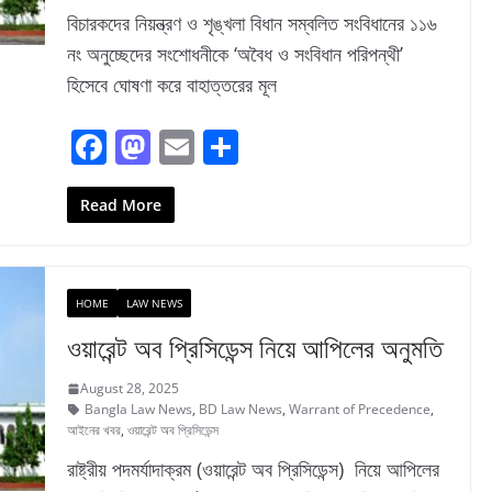
বিচারকদের নিয়ন্ত্রণ ও শৃঙ্খলা বিধান সম্বলিত সংবিধানের ১১৬
নং অনুচ্ছেদের সংশোধনীকে ‘অবৈধ ও সংবিধান পরিপন্থী’
হিসেবে ঘোষণা করে বাহাত্তরের মূল
F
M
E
S
a
a
m
h
c
st
ai
ar
Read More
e
o
l
e
b
d
HOME
LAW NEWS
o
o
ওয়ারেন্ট অব প্রিসিডেন্স নিয়ে আপিলের অনুমতি
o
n
k
August 28, 2025
Bangla Law News
,
BD Law News
,
Warrant of Precedence
,
আইনের খবর
,
ওয়ারেন্ট অব প্রিসিডেন্স
রাষ্ট্রীয় পদমর্যাদাক্রম (ওয়ারেন্ট অব প্রিসিডেন্স) নিয়ে আপিলের