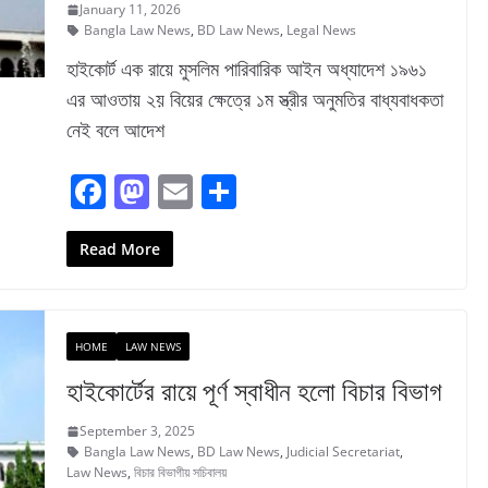
January 11, 2026
Bangla Law News
,
BD Law News
,
Legal News
হাইকোর্ট এক রায়ে মুসলিম পারিবারিক আইন অধ্যাদেশ ১৯৬১
এর আওতায় ২য় বিয়ের ক্ষেত্রে ১ম স্ত্রীর অনুমতির বাধ্যবাধকতা
নেই বলে আদেশ
F
M
E
S
a
a
m
h
c
st
ai
ar
Read More
e
o
l
e
b
d
HOME
LAW NEWS
o
o
হাইকোর্টের রায়ে পূর্ণ স্বাধীন হলো বিচার বিভাগ
o
n
k
September 3, 2025
Bangla Law News
,
BD Law News
,
Judicial Secretariat
,
Law News
,
বিচার বিভাগীয় সচিবালয়