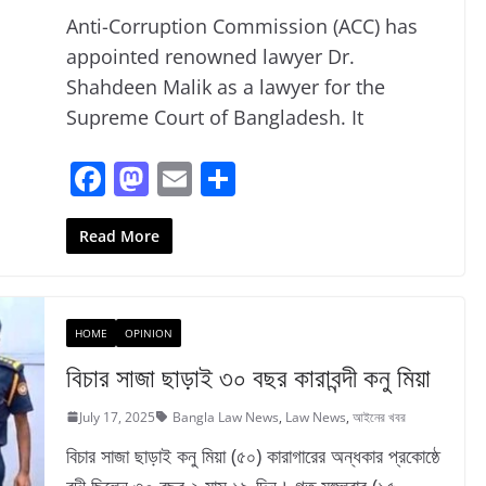
Anti-Corruption Commission (ACC) has
appointed renowned lawyer Dr.
Shahdeen Malik as a lawyer for the
Supreme Court of Bangladesh. It
F
M
E
S
a
a
m
h
c
st
ai
ar
Read More
e
o
l
e
b
d
HOME
OPINION
o
o
বিচার সাজা ছাড়াই ৩০ বছর কারাবন্দী কনু মিয়া
o
n
k
July 17, 2025
Bangla Law News
,
Law News
,
আইনের খবর
বিচার সাজা ছাড়াই কনু মিয়া (৫০) কারাগারের অন্ধকার প্রকোষ্ঠে
বন্দী ছিলেন ৩০ বছর ২ মাস ১৯ দিন। গত মঙ্গলবার (১৫