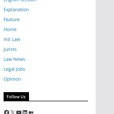
Explanation
Feature
Home
Intl Law
Jurists
Law News
Legal Jobs
Opinion
Follow Us
Facebook
X
YouTube
LinkedIn
Medium