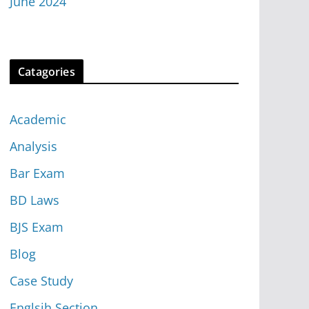
June 2024
Catagories
Academic
Analysis
Bar Exam
BD Laws
BJS Exam
Blog
Case Study
Englsih Section