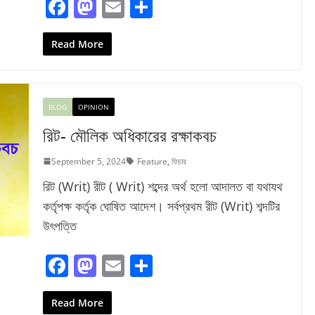
F
M
E
S
a
a
m
h
c
st
ai
ar
Read More
e
o
l
e
b
d
BLOG
OPINION
o
o
রিট- মৌলিক অধিকারের রক্ষাকবচ
o
n
k
September 5, 2024
Feature
,
ফিচার
রিট (Writ) রীট ( Writ) শব্দের অর্থ হলো আদালত বা যথাযথ
কর্তৃপক্ষ কর্তৃক ঘোষিত আদেশ। সর্বপ্রথম রীট (Writ) শব্দটির
উৎপত্তি
F
M
E
S
a
a
m
h
c
st
ai
ar
Read More