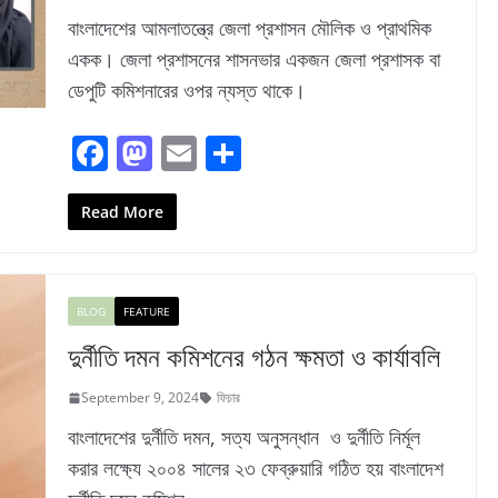
বাংলাদেশের আমলাতন্ত্রে জেলা প্রশাসন মৌলিক ও প্রাথমিক
একক। জেলা প্রশাসনের শাসনভার একজন জেলা প্রশাসক বা
ডেপুটি কমিশনারের ওপর ন্যস্ত থাকে।
F
M
E
S
a
a
m
h
c
st
ai
ar
Read More
e
o
l
e
b
d
BLOG
FEATURE
o
o
দুর্নীতি দমন কমিশনের গঠন ক্ষমতা ও কার্যাবলি
o
n
k
September 9, 2024
ফিচার
বাংলাদেশের দুর্নীতি দমন, সত্য অনুসন্ধান ও দুর্নীতি নির্মূল
করার লক্ষ্যে ২০০৪ সালের ২৩ ফেব্রুয়ারি গঠিত হয় বাংলাদেশ