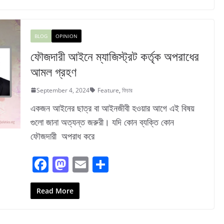
e
o
l
e
b
d
BLOG
OPINION
o
o
ফৌজদারী আইনে ম্যাজিস্ট্রট কর্তৃক অপরাধের
o
n
আমল গ্রহণ
k
September 4, 2024
Feature
,
ফিচার
একজন আইনের ছাত্র বা আইনজীবী হওয়ার আগে এই বিষয়
গুলো জানা অত্যন্ত জরুরী। যদি কোন ব্যক্তি কোন
ফৌজদারী অপরাধ করে
F
M
E
S
a
a
m
h
c
st
ai
ar
Read More
e
o
l
e