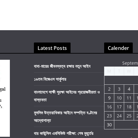
Latest Posts
Calender
Septem
বাবা-মায়ের জীবনস্বত্ব রক্ষায় নতুন আইন
M
T
W
১৯তম বিজেএস সার্কুলার
2
3
4
বাংলাদেশে সাক্ষী সুরক্ষা আইনের প্রয়োজনীয়তা ও
9
10
11
বাস্তবতা
16
17
18
মুসলিম উত্তরাধিকার আইনে সম্পত্তি বণ্টনের
23
24
25
আদ্যোপান্ত
30
বার কাউন্সিল এমসিকিউ পরীক্ষা: শেষ মুহূর্তের