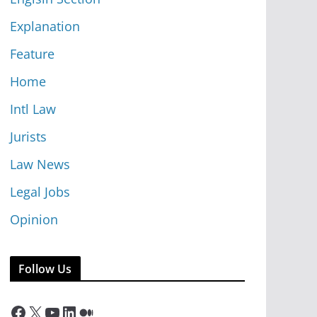
Explanation
Feature
Home
Intl Law
Jurists
Law News
Legal Jobs
Opinion
Follow Us
Facebook
X
YouTube
LinkedIn
Medium