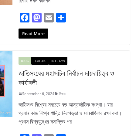
দুর্নীতি দমন কমিশন
F
M
E
S
a
a
m
h
c
st
ai
ar
Read More
e
o
l
e
b
d
BLOG
FEATURE
INTL LAW
o
o
জাতিসংঘের মহাসচিব নির্বাচন দায়দায়িত্ব ও
o
n
কার্যাবলী
k
September 6, 2024
ফিচার
জাতিসংঘ বিশ্বের সবচেয়ে বড় আন্তর্জাতিক সংস্থা। যার
প্রধান কাজ বিশ্বে শান্তি নিরাপত্তা ও মানবাধিকার রক্ষা করা।
প্রথম বিশ্বযুদ্ধের সমাপ্তির পর