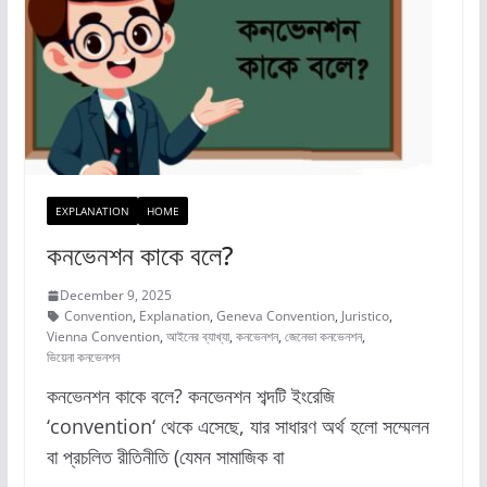
o
o
o
n
k
EXPLANATION
HOME
কনভেনশন কাকে বলে?
December 9, 2025
Convention
,
Explanation
,
Geneva Convention
,
Juristico
,
Vienna Convention
,
আইনের ব্যাখ্যা
,
কনভেনশন
,
জেনেভা কনভেনশন
,
ভিয়েনা কনভেনশন
কনভেনশন কাকে বলে? কনভেনশন শব্দটি ইংরেজি
‘convention‘ থেকে এসেছে, যার সাধারণ অর্থ হলো সম্মেলন
বা প্রচলিত রীতিনীতি (যেমন সামাজিক বা