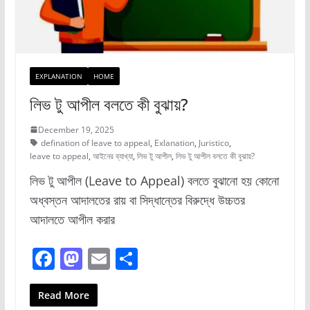
EXPLANATION
HOME
লিভ টু আপীল বলতে কী বুঝায়?
December 19, 2025
defination of leave to appeal
,
Exlanation
,
Juristico
,
leave to appeal
,
আইনের ব্যাখ্যা
,
লিভ টু আপীল
,
লিভ টু আপীল বলতে কী বুঝায়?
লিভ টু আপীল (Leave to Appeal) বলতে বুঝানো হয় কোনো
অধ্বস্তন আদালতের রায় বা সিদ্ধান্তের বিরুদ্ধে উচ্চতর
আদালতে আপীল করার
F
M
E
S
a
a
m
h
c
st
ai
ar
Read More