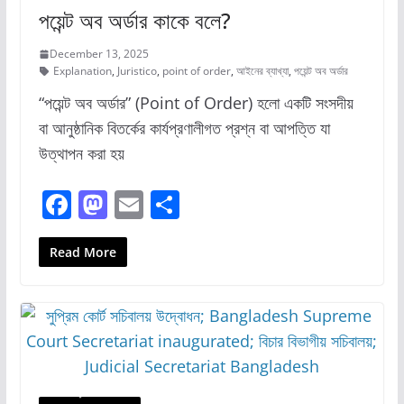
পয়েন্ট অব অর্ডার কাকে বলে?
December 13, 2025
Explanation
,
Juristico
,
point of order
,
আইনের ব্যাখ্যা
,
পয়েন্ট অব অর্ডার
“পয়েন্ট অব অর্ডার” (Point of Order) হলো একটি সংসদীয়
বা আনুষ্ঠানিক বিতর্কের কার্যপ্রণালীগত প্রশ্ন বা আপত্তি যা
উত্থাপন করা হয়
F
M
E
S
a
a
m
h
c
st
ai
ar
Read More
e
o
l
e
b
d
o
o
o
n