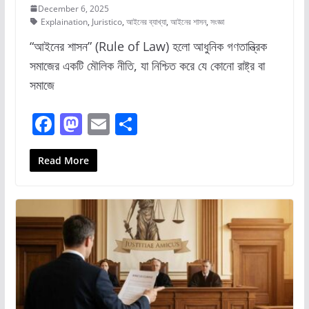
December 6, 2025
Explaination
,
Juristico
,
আইনের ব্যাখ্যা
,
আইনের শাসন
,
সংজ্ঞা
“আইনের শাসন” (Rule of Law) হলো আধুনিক গণতান্ত্রিক
সমাজের একটি মৌলিক নীতি, যা নিশ্চিত করে যে কোনো রাষ্ট্র বা
সমাজে
F
M
E
S
a
a
m
h
c
st
ai
ar
Read More
e
o
l
e
b
d
o
o
o
n
k