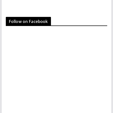
o
o
o
n
k
Follow on Facebook