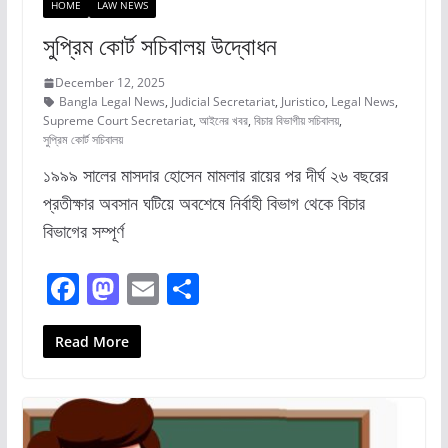
k
HOME
LAW NEWS
সুপ্রিম কোর্ট সচিবালয় উদ্বোধন
December 12, 2025
Bangla Legal News
,
Judicial Secretariat
,
Juristico
,
Legal News
,
Supreme Court Secretariat
,
আইনের খবর
,
বিচার বিভাগীয় সচিবালয়
,
সুপ্রিম কোর্ট সচিবালয়
১৯৯৯ সালের মাসদার হোসেন মামলার রায়ের পর দীর্ঘ ২৬ বছরের
প্রতীক্ষার অবসান ঘটিয়ে অবশেষে নির্বাহী বিভাগ থেকে বিচার
বিভাগের সম্পূর্ণ
F
M
E
S
a
a
m
h
c
st
ai
ar
Read More
e
o
l
e
b
d