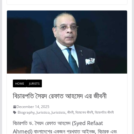
e
o
l
e
b
d
o
o
o
n
k
HOME
JURISTS
বিচারপতি সৈয়দ রেফাত আহমেদ এর জীবনী
December 14, 2025
Biography
,
Juristico
,
Juristists
,
জীবনী
,
বিচারকের জীবনী
,
বিচারপতির জীবনী
বিচারপতি ড. সৈয়দ রেফাত আহমেদ (Syed Refaat
Ahmed) বাংলাদেশের একজন প্রখ্যাত আইনজ্ঞ, বিচারক এবং