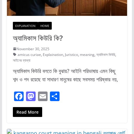
EXPLANATION
HOME
অ্যামিকাস কিউরি কি?
November 30, 2025
amicus curiae
,
Explaination
,
Juristico
,
meaning
,
অ্যামিকাস কিউরি
,
আইনের ব্যাখ্যা
অ্যামিকাস কিউরি বলতে কি বুঝায়? আইনি পরিভাষায় এমন কিছু
শব্দ ও পদ রয়েছে যা সাধারণ মানুষের কাছে সবসময় পরিষ্কার নয়,
F
M
E
S
a
a
m
h
c
st
ai
ar
Read More
e
o
l
e