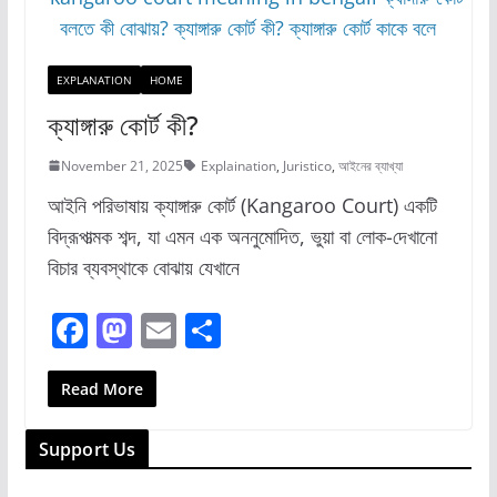
b
d
o
o
o
n
EXPLANATION
HOME
k
ক্যাঙ্গারু কোর্ট কী?
November 21, 2025
Explaination
,
Juristico
,
আইনের ব্যাখ্যা
আইনি পরিভাষায় ক্যাঙ্গারু কোর্ট (Kangaroo Court) একটি
বিদ্রূপাত্মক শব্দ, যা এমন এক অননুমোদিত, ভুয়া বা লোক-দেখানো
বিচার ব্যবস্থাকে বোঝায় যেখানে
F
M
E
S
a
a
m
h
c
st
ai
ar
Read More
e
o
l
e
Support Us
b
d