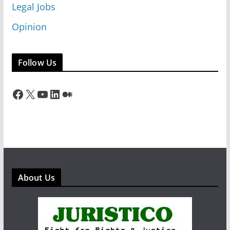
Legal Jobs
Opinion
Follow Us
Facebook
X
YouTube
LinkedIn
Medium
About Us