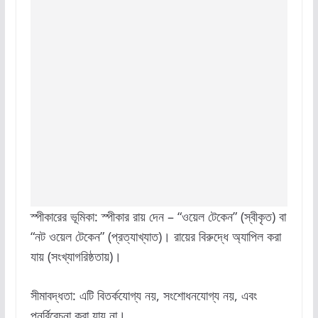
স্পীকারের ভূমিকা: স্পীকার রায় দেন – “ওয়েল টেকেন” (স্বীকৃত) বা
“নট ওয়েল টেকেন” (প্রত্যাখ্যাত)। রায়ের বিরুদ্ধে অ্যাপিল করা
যায় (সংখ্যাগরিষ্ঠতায়)।
সীমাবদ্ধতা: এটি বিতর্কযোগ্য নয়, সংশোধনযোগ্য নয়, এবং
পুনর্বিবেচনা করা যায় না।