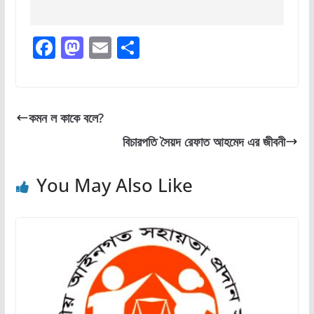
F
M
E
S
a
a
m
h
c
st
ai
ar
e
o
l
e
কমন ল কাকে বলে?
b
d
বিচারপতি সৈয়দ রেফাত আহমেদ এর জীবনী
o
o
o
n
You May Also Like
k