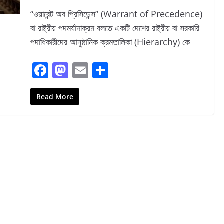
“ওয়ারেন্ট অব প্রিসিডেন্স” (Warrant of Precedence)
বা রাষ্ট্রীয় পদমর্যাদাক্রম বলতে একটি দেশের রাষ্ট্রীয় বা সরকারি
পদাধিকারীদের আনুষ্ঠানিক ক্রমতালিকা (Hierarchy) কে
F
M
E
S
a
a
m
h
c
st
ai
ar
Read More
e
o
l
e
b
d
o
o
o
n
k