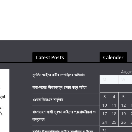
Latest Posts
Calender
Augu
মুসলিম আইনে নারীর সম্পত্তির অধিকার
M
T
W
বাবা-মায়ের জীবনস্বত্ব রক্ষায় নতুন আইন
3
4
5
১৯তম বিজেএস সার্কুলার
10
11
12
বাংলাদেশে সাক্ষী সুরক্ষা আইনের প্রয়োজনীয়তা ও
17
18
19
বাস্তবতা
24
25
26
31
মুসলিম উত্তরাধিকার আইনে সম্পত্তি বণ্টনের