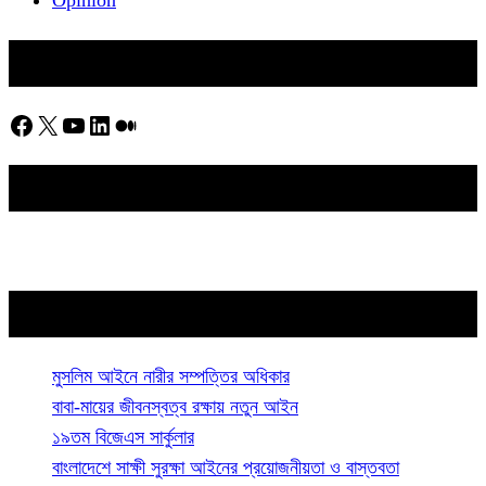
Opinion
Follow Us
Facebook
X
YouTube
LinkedIn
Medium
About Us
Latest Posts
মুসলিম আইনে নারীর সম্পত্তির অধিকার
বাবা-মায়ের জীবনস্বত্ব রক্ষায় নতুন আইন
১৯তম বিজেএস সার্কুলার
বাংলাদেশে সাক্ষী সুরক্ষা আইনের প্রয়োজনীয়তা ও বাস্তবতা