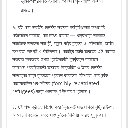
ভূমিকম্পপ্রবলিত এলাকায় আবাসন পুনর্নির্মাণে অবদান
রাখতে।
৭. দুই পক্ষ ভারতীয় মানবিক সহায়ক কর্মসূচিগুলোর অগ্রগতি
পর্যালোচনা করেছে, যার মধ্যে রয়েছে — খাদ্যশস্য সরবরাহ,
সামাজিক সহায়তা সামগ্রী, স্কুল পাঠ্যপুস্তক ও স্টেশনারি, দুর্যোগ
তৎপরতা সামগ্রী ও কীটনাশক। পররাষ্ট্র মন্ত্রী ভারতের এই ধরনের
সহায়তা অব্যাহত রাখার প্রতিশ্রুতি পুনর্ব্যক্ত করেছেন।
আফগান পররাষ্ট্রমন্ত্রী ভারতের বিস্তারিত ও উদার মানবিক
সাহায্যের জন্য কৃতজ্ঞতা প্রকাশ করেছেন, বিশেষত জোরপূর্বক
প্রত্যাবাসিত শরণার্থীদের (forcibly repatriated
refugees) জন্য গুরুত্বপূর্ণ উপকরণ প্রদানে।
৮. দুই পক্ষ ক্রীড়া, বিশেষ করে ক্রিকেটে সহযোগিতা বৃদ্ধির উপায়
আলোচনা করেছে, যাতে সাংস্কৃতিক বিনিময় আরও সুদৃঢ় হয়।