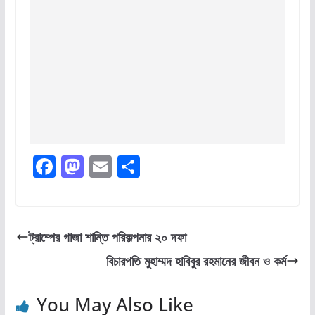
F
M
E
S
a
a
m
h
c
st
ai
ar
e
o
l
e
ট্রাম্পের গাজা শান্তি পরিকল্পনার ২০ দফা
b
d
বিচারপতি মুহাম্মদ হাবিবুর রহমানের জীবন ও কর্ম
o
o
o
n
You May Also Like