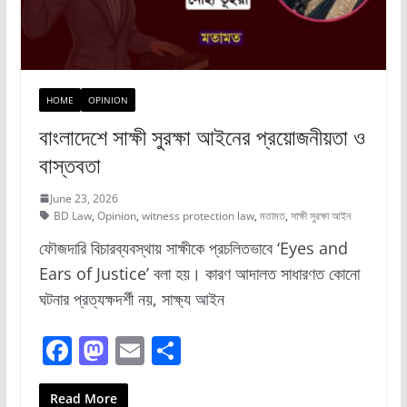
HOME
OPINION
বাংলাদেশে সাক্ষী সুরক্ষা আইনের প্রয়োজনীয়তা ও
বাস্তবতা
June 23, 2026
BD Law
,
Opinion
,
witness protection law
,
মতামত
,
সাক্ষী সুরক্ষা আইন
ফৌজদারি বিচারব্যবস্থায় সাক্ষীকে প্রচলিতভাবে ‘Eyes and
Ears of Justice’ বলা হয়। কারণ আদালত সাধারণত কোনো
ঘটনার প্রত্যক্ষদর্শী নয়, সাক্ষ্য আইন
F
M
E
S
a
a
m
h
Read More