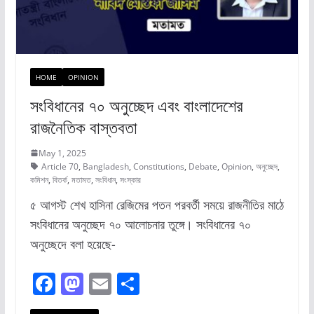
HOME
OPINION
সংবিধানের ৭০ অনুচ্ছেদ এবং বাংলাদেশের
রাজনৈতিক বাস্তবতা
May 1, 2025
Article 70
,
Bangladesh
,
Constitutions
,
Debate
,
Opinion
,
অনুচ্ছেদ
,
কমিশন
,
বিতর্ক
,
মতামত
,
সংবিধান
,
সংস্কার
৫ আগস্ট শেখ হাসিনা রেজিমের পতন পরবর্তী সময়ে রাজনীতির মাঠে
সংবিধানের অনুচ্ছেদ ৭০ আলোচনার তুঙ্গে। সংবিধানের ৭০
অনুচ্ছেদে বলা হয়েছে-
F
M
E
S
a
a
m
h