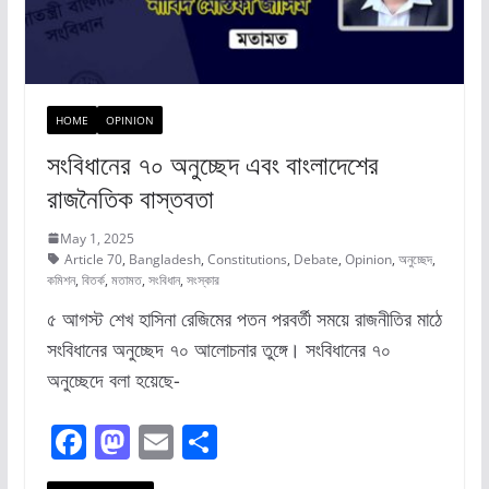
HOME
OPINION
সংবিধানের ৭০ অনুচ্ছেদ এবং বাংলাদেশের
রাজনৈতিক বাস্তবতা
May 1, 2025
Article 70
,
Bangladesh
,
Constitutions
,
Debate
,
Opinion
,
অনুচ্ছেদ
,
কমিশন
,
বিতর্ক
,
মতামত
,
সংবিধান
,
সংস্কার
৫ আগস্ট শেখ হাসিনা রেজিমের পতন পরবর্তী সময়ে রাজনীতির মাঠে
সংবিধানের অনুচ্ছেদ ৭০ আলোচনার তুঙ্গে। সংবিধানের ৭০
অনুচ্ছেদে বলা হয়েছে-
F
M
E
S
a
a
m
h