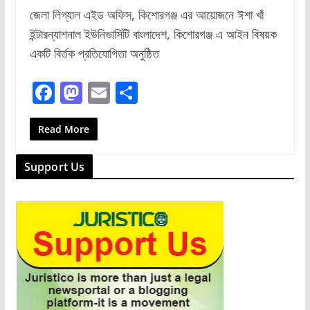
জেলা লিগ্যাল এইড অফিস, কিশোরগঞ্জ এর আয়োজনে ঈশা খাঁ
ইন্টারন্যাশনাল ইউনিভার্সিটি বাংলাদেশ, কিশোরগঞ্জ এ আইন বিষয়ক
একটি বির্তক প্রতিযোগিতা অনুষ্ঠিত
F
M
E
S
a
a
m
h
c
st
ai
ar
Read More
e
o
l
e
Support Us
b
d
o
o
o
n
k