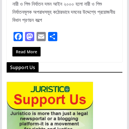
নারী ও শিশু নির্যাতন দমন আইন ২০০০ হলো নারী ও শিশু
নির্যাতনমূলক অপরাধসমূহ কঠোরভাবে দমনের উদ্দেশ্যে প্রয়োজনীয়
বিধান প্রণয়ন কল্পে
F
M
E
S
a
a
m
h
c
st
ai
ar
Read More
e
o
l
e
Support Us
b
d
o
o
o
n
k