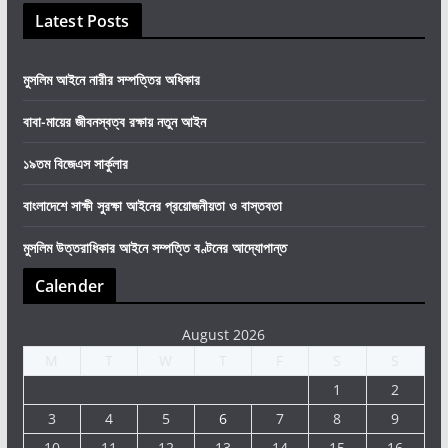
Latest Posts
মুসলিম আইনে নারীর সম্পত্তির অধিকার
বাবা-মায়ের জীবনস্বত্ব রক্ষায় নতুন আইন
১৯তম বিজেএস সার্কুলার
বাংলাদেশে সাক্ষী সুরক্ষা আইনের প্রয়োজনীয়তা ও বাস্তবতা
মুসলিম উত্তরাধিকার আইনে সম্পত্তি বণ্টনের আদ্যোপান্ত
Calender
August 2026
M
T
W
T
F
S
S
1
2
3
4
5
6
7
8
9
10
11
12
13
14
15
16