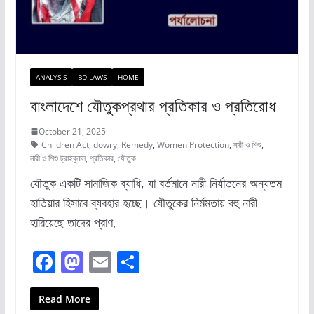
ANALYSIS
BD LAWS
HOME
বাংলাদেশে যৌতুকপ্রথার প্রতিকার ও প্রতিরোধ
October 21, 2025
Children Act
,
dowry
,
Remedy
,
Women Protection
,
নারী ও শিশু
,
নারী ও শিশু ট্রাইবুনাল
,
প্রতিকার
,
যৌতুক
যৌতুক একটি সামাজিক ব্যাধি, যা বর্তমানে নারী নির্যাতনের অন্যতম
হাতিয়ার হিসাবে ব্যবহার হচ্ছে। যৌতুকের নির্মমতায় বহু নারী
হারিয়েছে তাদের প্রাণ,
F
M
E
S
a
a
m
h
c
st
ai
ar
Read More