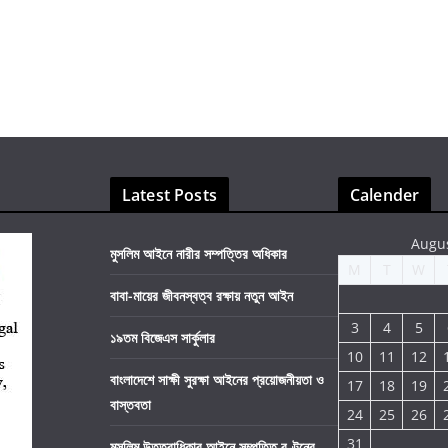
Latest Posts
Calender
Augu
মুসলিম আইনে নারীর সম্পত্তির অধিকার
M
T
W
বাবা-মায়ের জীবনস্বত্ব রক্ষায় নতুন আইন
3
4
5
১৯তম বিজেএস সার্কুলার
10
11
12
বাংলাদেশে সাক্ষী সুরক্ষা আইনের প্রয়োজনীয়তা ও
17
18
19
বাস্তবতা
24
25
26
31
মুসলিম উত্তরাধিকার আইনে সম্পত্তি বণ্টনের