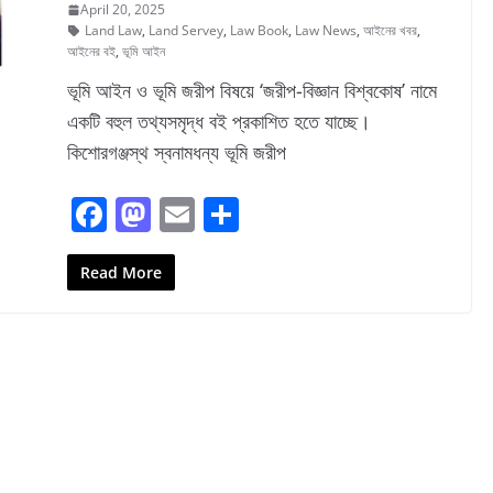
April 20, 2025
Land Law
,
Land Servey
,
Law Book
,
Law News
,
আইনের খবর
,
আইনের বই
,
ভূমি আইন
ভূমি আইন ও ভূমি জরীপ বিষয়ে ‘জরীপ-বিজ্ঞান বিশ্বকোষ’ নামে
একটি বহুল তথ্যসমৃদ্ধ বই প্রকাশিত হতে যাচ্ছে।
কিশোরগঞ্জস্থ স্বনামধন্য ভূমি জরীপ
F
M
E
S
a
a
m
h
c
st
ai
ar
Read More
e
o
l
e
b
d
o
o
o
n
k