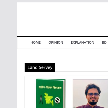
Skip
to
content
HOME
OPINION
EXPLANATION
BD
Land Servey