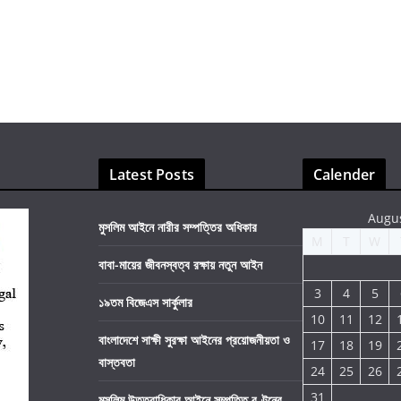
Latest Posts
Calender
Augu
মুসলিম আইনে নারীর সম্পত্তির অধিকার
M
T
W
বাবা-মায়ের জীবনস্বত্ব রক্ষায় নতুন আইন
3
4
5
১৯তম বিজেএস সার্কুলার
10
11
12
বাংলাদেশে সাক্ষী সুরক্ষা আইনের প্রয়োজনীয়তা ও
17
18
19
বাস্তবতা
24
25
26
31
মুসলিম উত্তরাধিকার আইনে সম্পত্তি বণ্টনের