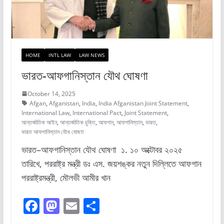
HOME
INTL LAW
LAW NEWS
ভারত-আফগানিস্তান যৌথ ঘোষণা
October 14, 2025
Afgan
,
Afganistan
,
India
,
India Afganistan Joint Statement
,
International Law
,
International Pact
,
Joint Statement
,
আন্তর্জাতিক আইন
,
আন্তর্জাতিক চুক্তি
,
আফগান
,
আফগানিস্তান
,
ভারত
,
ভারত আফগানিস্তান যৌথ ঘোষণা
ভারত–আফগানিস্তান যৌথ ঘোষণা ১. ১০ অক্টোবর ২০২৫
তারিখে, পররাষ্ট্র মন্ত্রী ডঃ এস. জয়শঙ্কর নতুন দিল্লিতে আফগান
পররাষ্ট্রমন্ত্রী, মৌলভী আমীর খান
F
M
E
S
a
a
m
h