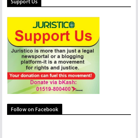
Support Us
b
d
o
o
o
n
k
Follow on Facebook