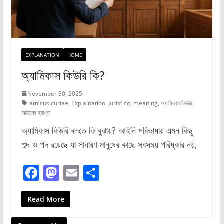
EXPLANATION
HOME
অ্যামিকাস কিউরি কি?
November 30, 2025
amicus curiae
,
Explaination
,
Juristico
,
meaning
,
অ্যামিকাস কিউরি
,
আইনের ব্যাখ্যা
অ্যামিকাস কিউরি বলতে কি বুঝায়? আইনি পরিভাষায় এমন কিছু
শব্দ ও পদ রয়েছে যা সাধারণ মানুষের কাছে সবসময় পরিষ্কার নয়,
F
M
E
S
a
a
m
h
c
st
ai
ar
Read More
e
o
l
e