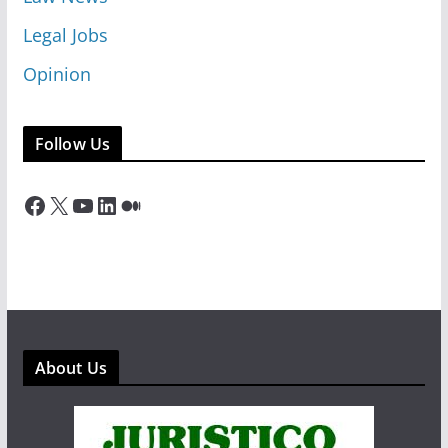
Legal Jobs
Opinion
Follow Us
Facebook
X
YouTube
LinkedIn
Medium
About Us