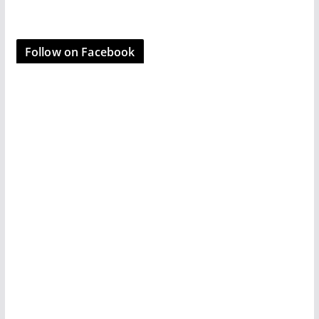
k
o
e
n
Follow on Facebook