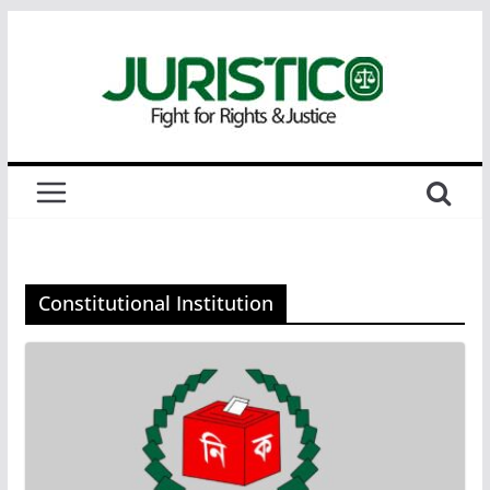
Skip
to
content
Constitutional Institution