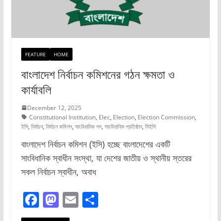
FEATURE
HOME
বাংলাদেশ নির্বাচন কমিশনের গঠন ক্ষমতা ও
কার্যাবলি
December 12, 2025
Constitutional Institution
,
Elec
,
Election
,
Election Commission
,
ইসি
,
নির্বাচন
,
নির্বাচন কমিশন
,
সাংবিধানিক পদ
,
সাংবিধানিক প্রতিষ্ঠান
,
সিইসি
বাংলাদেশ নির্বাচন কমিশন (ইসি) হচ্ছে বাংলাদেশের একটি
সাংবিধানিক স্বাধীন সংস্থা, যা দেশের জাতীয় ও স্থানীয় স্তরের
সকল নির্বাচন স্বাধীন, অবাধ
F
M
E
S
a
a
m
h