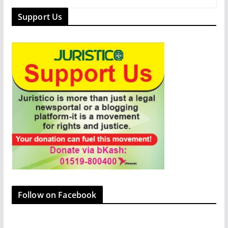
e
o
l
e
Support Us
b
d
o
o
o
n
k
Follow on Facebook