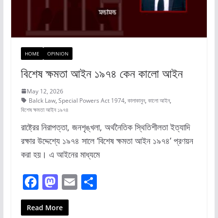
HOME
OPINION
বিশেষ ক্ষমতা আইন ১৯৭৪ কেন কালো আইন
May 12, 2026
Balck Law
,
Special Powers Act 1974
,
কালাকানুন
,
কালো আইন
,
বিশেষ ক্ষমতা আইন ১৯৭৪
রাষ্ট্রের নিরাপত্তা, জনশৃঙ্খলা, অর্থনৈতিক স্থিতিশীলতা ইত্যাদি
রক্ষার উদ্দেশ্যে ১৯৭৪ সালে ‘বিশেষ ক্ষমতা আইন ১৯৭৪’ প্রণয়ন
করা হয়। ‎এ আইনের মাধ্যমে
F
M
E
S
a
a
m
h
c
st
ai
ar
Read More