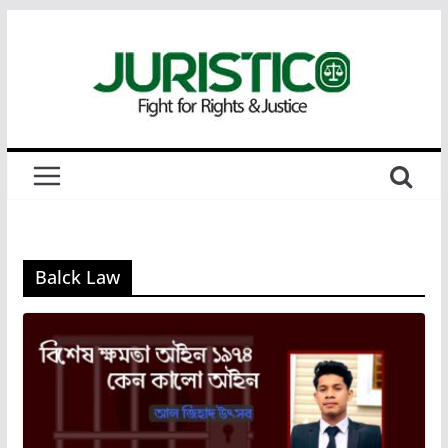
Skip
to
content
Balck Law