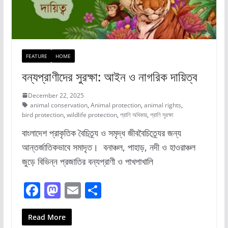
FEATURE
HOME
বন্যপ্রাণীদের সুরক্ষা: আইন ও নাগরিক দায়িত্ব
December 22, 2025
animal conservation
,
Animal protection
,
animal rights
,
bird protection
,
wildlife protection
,
প্রাণি অধিকার
,
প্রাণি সুরক্ষা
বাংলাদেশ প্রাকৃতিক বৈচিত্র্য ও সমৃদ্ধ জীববৈচিত্র্যের জন্য
আন্তর্জাতিকভাবে সমাদৃত। বনাঞ্চল, পাহাড়, নদী ও হাওরাঞ্চল
জুড়ে বিভিন্ন প্রজাতির বন্যপ্রাণী ও পাখপাখালি
F
M
E
S
a
a
m
h
c
st
ai
ar
Read More