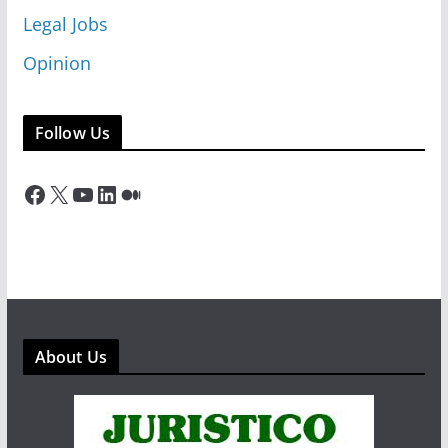
Legal Jobs
Opinion
Follow Us
Facebook
X
YouTube
LinkedIn
Medium
About Us