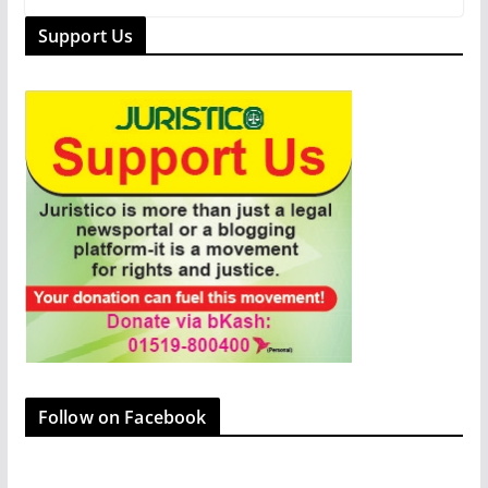
e
o
l
e
Support Us
b
d
o
o
o
n
k
Follow on Facebook