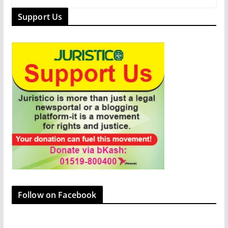
e
o
l
e
Support Us
b
d
o
o
o
n
k
Follow on Facebook