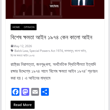
HOME
OPINION
বিশেষ ক্ষমতা আইন ১৯৭৪ কেন কালো আইন
May 12, 2026
Balck Law
,
Special Powers Act 1974
,
কালাকানুন
,
কালো আইন
,
বিশেষ ক্ষমতা আইন ১৯৭৪
রাষ্ট্রের নিরাপত্তা, জনশৃঙ্খলা, অর্থনৈতিক স্থিতিশীলতা ইত্যাদি
রক্ষার উদ্দেশ্যে ১৯৭৪ সালে ‘বিশেষ ক্ষমতা আইন ১৯৭৪’ প্রণয়ন
করা হয়। ‎এ আইনের মাধ্যমে
F
M
E
S
a
a
m
h
c
st
ai
ar
Read More