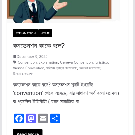
EXPLANATION
HOME
কনভেনশন কাকে বলে?
December 9, 2025
Convention
,
Explanation
,
Geneva Convention
,
Juristico
,
Vienna Convention
,
আইনের ব্যাখ্যা
,
কনভেনশন
,
জেনেভা কনভেনশন
,
ভিয়েনা কনভেনশন
কনভেনশন কাকে বলে? কনভেনশন শব্দটি ইংরেজি
‘convention‘ থেকে এসেছে, যার সাধারণ অর্থ হলো সম্মেলন
বা প্রচলিত রীতিনীতি (যেমন সামাজিক বা
F
M
E
S
a
a
m
h
Read More